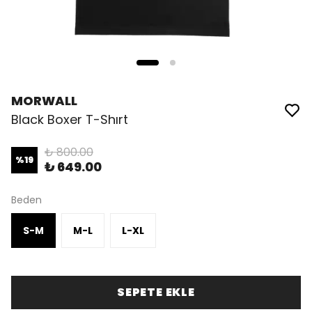
MORWALL
Black Boxer T-Shırt
₺ 800.00
%
19
₺ 649.00
Beden
S-M
M-L
L-XL
SEPETE EKLE