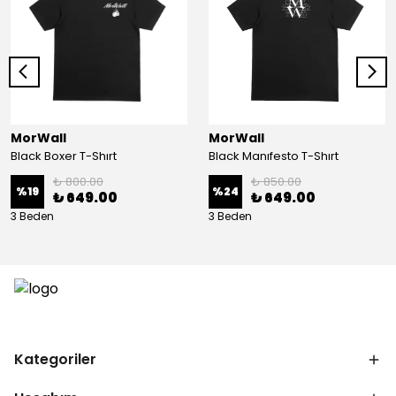
MorWall
MorWall
Black Boxer T-Shırt
Black Manıfesto T-Shırt
₺ 800.00
₺ 850.00
%
19
%
24
₺ 649.00
₺ 649.00
3 Beden
3 Beden
Kategoriler