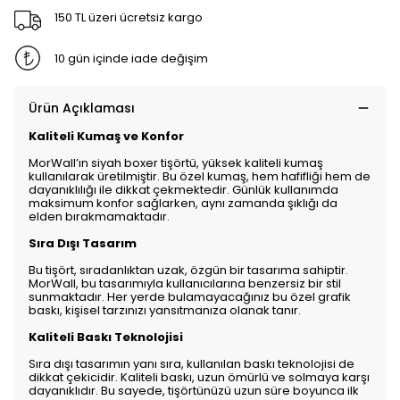
150 TL üzeri ücretsiz kargo
10 gün içinde iade değişim
Ürün Açıklaması
Kaliteli Kumaş ve Konfor
MorWall’ın siyah boxer tişörtü, yüksek kaliteli kumaş
kullanılarak üretilmiştir. Bu özel kumaş, hem hafifliği hem de
dayanıklılığı ile dikkat çekmektedir. Günlük kullanımda
maksimum konfor sağlarken, aynı zamanda şıklığı da
elden bırakmamaktadır.
Sıra Dışı Tasarım
Bu tişört, sıradanlıktan uzak, özgün bir tasarıma sahiptir.
MorWall, bu tasarımıyla kullanıcılarına benzersiz bir stil
sunmaktadır. Her yerde bulamayacağınız bu özel grafik
baskı, kişisel tarzınızı yansıtmanıza olanak tanır.
Kaliteli Baskı Teknolojisi
Sıra dışı tasarımın yanı sıra, kullanılan baskı teknolojisi de
dikkat çekicidir. Kaliteli baskı, uzun ömürlü ve solmaya karşı
dayanıklıdır. Bu sayede, tişörtünüzü uzun süre boyunca ilk