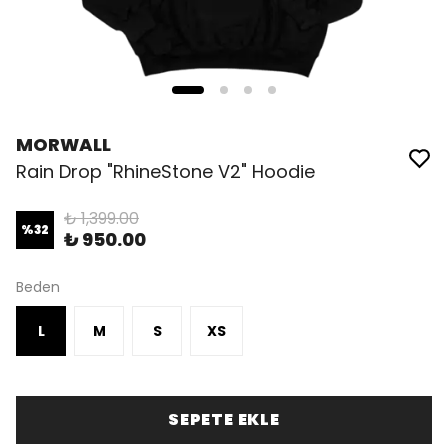
MORWALL
Rain Drop "RhineStone V2" Hoodie
₺ 1,399.00
%
32
₺ 950.00
Beden
L
M
S
XS
SEPETE EKLE