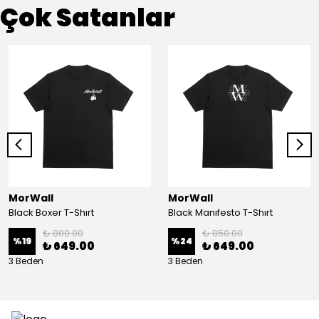
Çok Satanlar
MorWall
MorWall
Black Boxer T-Shırt
Black Manıfesto T-Shırt
₺ 800.00
₺ 850.00
%
19
%
24
₺ 649.00
₺ 649.00
3 Beden
3 Beden