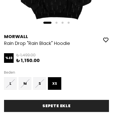
MORWALL
Rain Drop "Rain Black" Hoodie
₺ 1,499.00
%
23
₺ 1,150.00
Beden
L
M
S
XS
SEPETE EKLE