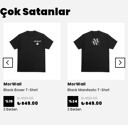
Çok Satanlar
MorWall
MorWall
Black Boxer T-Shırt
Black Manıfesto T-Shırt
₺ 800.00
₺ 850.00
%
19
%
24
₺ 649.00
₺ 649.00
3 Beden
3 Beden