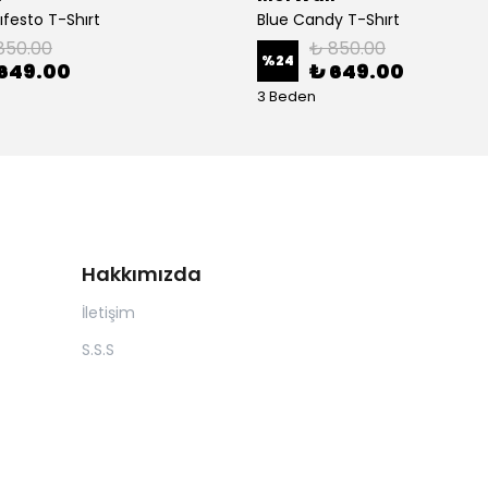
ıfesto T-Shırt
Blue Candy T-Shırt
850.00
₺ 850.00
%
24
649.00
₺ 649.00
3 Beden
Hakkımızda
İletişim
S.S.S