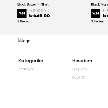
Black Boxer T-Shırt
Black Man
₺ 800.00
₺ 
%
19
%
24
₺ 649.00
₺ 
3 Beden
3 Beden
Kategoriler
Hesabım
Anasayfa
Giriş Yap
Kayıt Ol