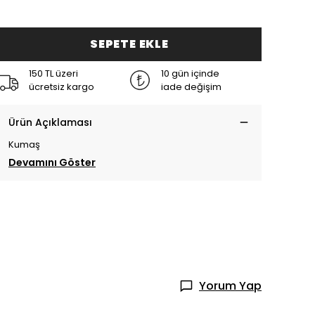
SEPETE EKLE
150 TL üzeri
10 gün içinde
ücretsiz kargo
iade değişim
Ürün Açıklaması
Kumaş
Devamını Göster
Yorum Yap