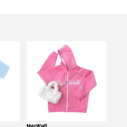
MorWall
MorW