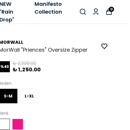
NEW
Manifesto
0
"Rain
Collection
Drop"
MORWALL
MorWall "Priences" Oversize Zıpper
₺ 2,200.00
%
43
₺ 1,250.00
Beden
S-M
L-XL
Renk