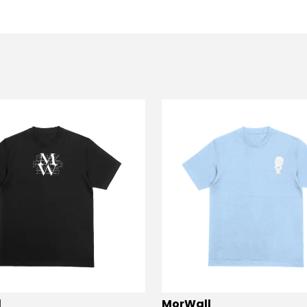
l
MorWall