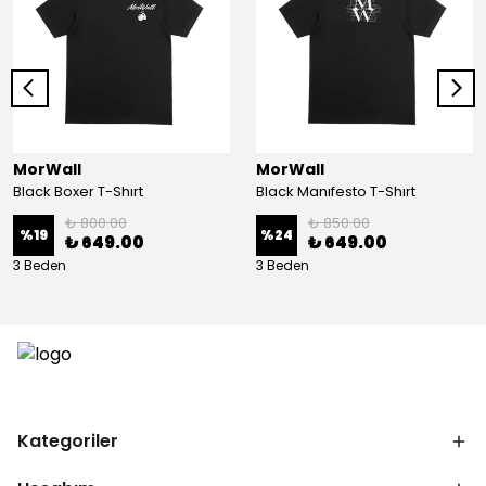
MorWall
MorWall
Black Boxer T-Shırt
Black Manıfesto T-Shırt
₺ 800.00
₺ 850.00
%
19
%
24
₺ 649.00
₺ 649.00
3 Beden
3 Beden
Kategoriler