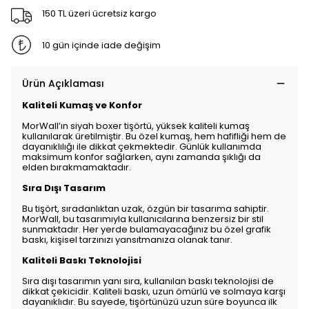
150 TL üzeri ücretsiz kargo
10 gün içinde iade değişim
Ürün Açıklaması
Kaliteli Kumaş ve Konfor
MorWall’ın siyah boxer tişörtü, yüksek kaliteli kumaş
kullanılarak üretilmiştir. Bu özel kumaş, hem hafifliği hem de
dayanıklılığı ile dikkat çekmektedir. Günlük kullanımda
maksimum konfor sağlarken, aynı zamanda şıklığı da
elden bırakmamaktadır.
Sıra Dışı Tasarım
Bu tişört, sıradanlıktan uzak, özgün bir tasarıma sahiptir.
MorWall, bu tasarımıyla kullanıcılarına benzersiz bir stil
sunmaktadır. Her yerde bulamayacağınız bu özel grafik
baskı, kişisel tarzınızı yansıtmanıza olanak tanır.
Kaliteli Baskı Teknolojisi
Sıra dışı tasarımın yanı sıra, kullanılan baskı teknolojisi de
dikkat çekicidir. Kaliteli baskı, uzun ömürlü ve solmaya karşı
dayanıklıdır. Bu sayede, tişörtünüzü uzun süre boyunca ilk