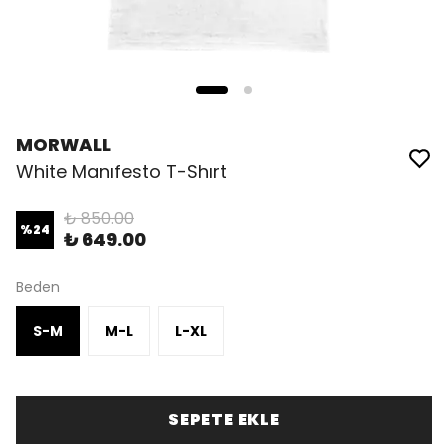
MORWALL
White Manıfesto T-Shırt
₺ 850.00
%
24
₺ 649.00
Beden
S-M
M-L
L-XL
SEPETE EKLE