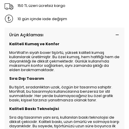
150 TL üzeri ücretsiz kargo
10 gün içinde iade değişim
Ürün Açıklaması
Kaliteli Kumaş ve Konfor
MorWall’ın siyah boxer tişörtü, yüksek kaliteli kumaş
kullanılarak üretilmiştir. Bu özel kumaş, hem hafifliği hem de
dayanıklılığı ile dikkat çekmektedir. Günlük kullanımda
maksimum konfor sağlarken, aynı zamanda şıklığı da
elden bırakmamaktadır.
Sıra Dışı Tasarım
Bu tişört, sıradanlıktan uzak, özgün bir tasarıma sahiptir.
MorWall, bu tasarımıyla kullanıcılarına benzersiz bir stil
sunmaktadır. Her yerde bulamayacağınız bu özel grafik
baskı, kişisel tarzınızı yansıtmanıza olanak tanır.
Kaliteli Baskı Teknolojisi
Sıra dışı tasarımın yanı sıra, kullanılan baskı teknolojisi de
dikkat çekicidir. Kaliteli baskı, uzun ömürlü ve solmaya karşı
dayanıklıdır. Bu sayede, tişörtünüzü uzun süre boyunca ilk