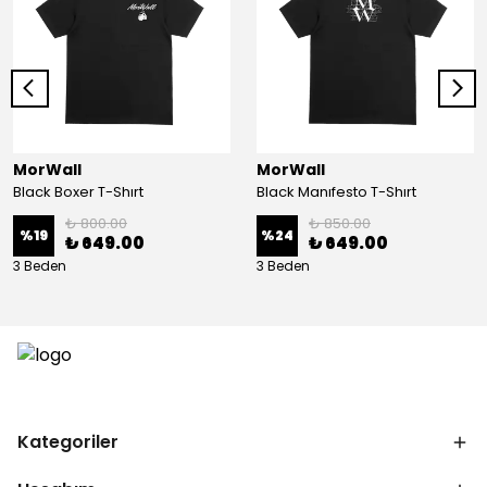
MorWall
MorWall
Black Boxer T-Shırt
Black Manıfesto T-Shırt
₺ 800.00
₺ 850.00
%
19
%
24
₺ 649.00
₺ 649.00
3 Beden
3 Beden
Kategoriler