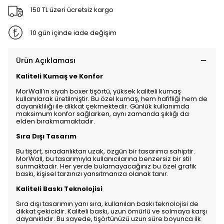
150 TL üzeri ücretsiz kargo
10 gün içinde iade değişim
Ürün Açıklaması
Kaliteli Kumaş ve Konfor
MorWall’ın siyah boxer tişörtü, yüksek kaliteli kumaş
kullanılarak üretilmiştir. Bu özel kumaş, hem hafifliği hem de
dayanıklılığı ile dikkat çekmektedir. Günlük kullanımda
maksimum konfor sağlarken, aynı zamanda şıklığı da
elden bırakmamaktadır.
Sıra Dışı Tasarım
Bu tişört, sıradanlıktan uzak, özgün bir tasarıma sahiptir.
MorWall, bu tasarımıyla kullanıcılarına benzersiz bir stil
sunmaktadır. Her yerde bulamayacağınız bu özel grafik
baskı, kişisel tarzınızı yansıtmanıza olanak tanır.
Kaliteli Baskı Teknolojisi
Sıra dışı tasarımın yanı sıra, kullanılan baskı teknolojisi de
dikkat çekicidir. Kaliteli baskı, uzun ömürlü ve solmaya karşı
dayanıklıdır. Bu sayede, tişörtünüzü uzun süre boyunca ilk