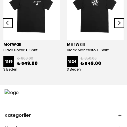
MorWall
MorWall
Black Boxer T-Shırt
Black Manıfesto T-Shırt
₺ 800.00
₺ 850.00
%
19
%
24
₺ 649.00
₺ 649.00
3 Beden
3 Beden
Kategoriler