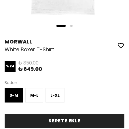
MORWALL
White Boxer T-Shırt
₺ 850.00
%
24
₺ 649.00
Beden
S-M
M-L
L-XL
SEPETE EKLE