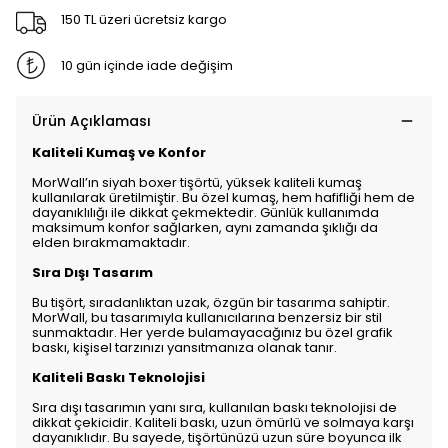
150 TL üzeri ücretsiz kargo
10 gün içinde iade değişim
Ürün Açıklaması
Kaliteli Kumaş ve Konfor
MorWall’ın siyah boxer tişörtü, yüksek kaliteli kumaş
kullanılarak üretilmiştir. Bu özel kumaş, hem hafifliği hem de
dayanıklılığı ile dikkat çekmektedir. Günlük kullanımda
maksimum konfor sağlarken, aynı zamanda şıklığı da
elden bırakmamaktadır.
Sıra Dışı Tasarım
Bu tişört, sıradanlıktan uzak, özgün bir tasarıma sahiptir.
MorWall, bu tasarımıyla kullanıcılarına benzersiz bir stil
sunmaktadır. Her yerde bulamayacağınız bu özel grafik
baskı, kişisel tarzınızı yansıtmanıza olanak tanır.
Kaliteli Baskı Teknolojisi
Sıra dışı tasarımın yanı sıra, kullanılan baskı teknolojisi de
dikkat çekicidir. Kaliteli baskı, uzun ömürlü ve solmaya karşı
dayanıklıdır. Bu sayede, tişörtünüzü uzun süre boyunca ilk