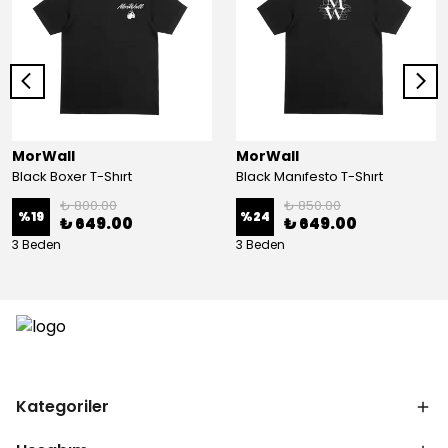
MorWall
MorWall
Black Boxer T-Shırt
Black Manıfesto T-Shırt
₺ 800.00
₺ 850.00
%
19
%
24
₺ 649.00
₺ 649.00
3 Beden
3 Beden
Kategoriler