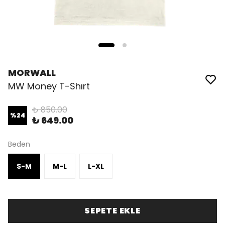
MORWALL
MW Money T-Shırt
₺ 850.00
%
24
₺ 649.00
Beden
S-M
M-L
L-XL
SEPETE EKLE