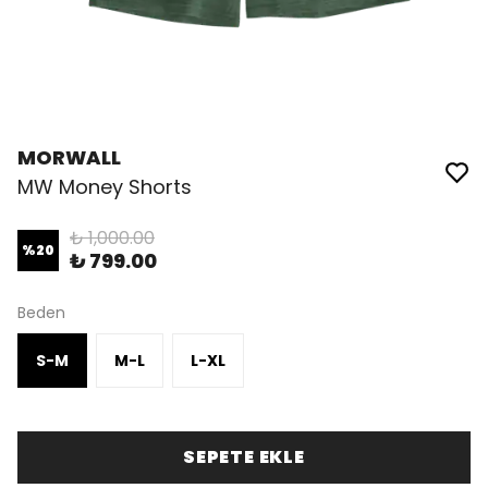
MORWALL
MW Money Shorts
₺ 1,000.00
%
20
₺ 799.00
Beden
S-M
M-L
L-XL
SEPETE EKLE