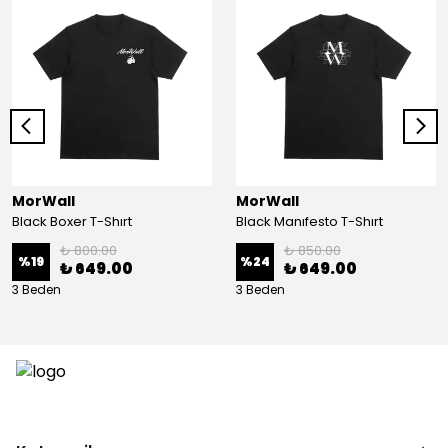
MorWall
MorWall
Black Boxer T-Shırt
Black Manıfesto T-Shırt
₺ 800.00
₺ 850.00
%
19
%
24
₺ 649.00
₺ 649.00
3 Beden
3 Beden